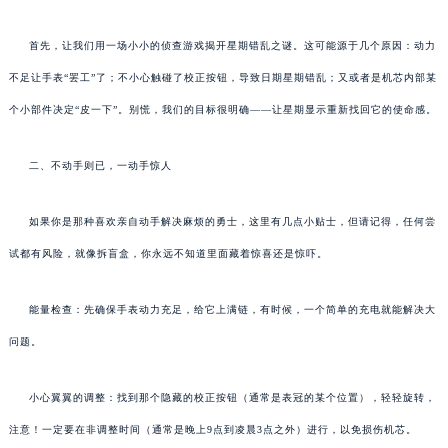
首先，让我们用一场小小的侦查游戏揭开星期错乱之谜。这可能源于几个原因：动力
不足让手表“罢工”了；不小心触碰了校正按钮，导致日期星期错乱；又或者是机芯内部某
个小部件决定“皮一下”。别慌，我们的目标很明确——让星期显示重新找回它的使命感。
二、不动手则已，一动手惊人
如果你是那种喜欢亲自动手解决麻烦的勇士，这里有几点小贴士，但请记得，任何尝
试都有风险，就像拆盲盒，你永远不知道里面藏着惊喜还是惊吓。
能量检查：先确保手表动力充足，给它上满链，有时候，一个简单的充电就能解决大
问题。
小心翼翼的调整：找到那个隐藏的校正按钮（通常是表冠的某个位置），轻轻旋转，
注意！一定要在非调整时间（通常是晚上9点到凌晨3点之外）进行，以免损伤机芯。