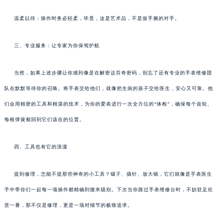
温柔以待：操作时务必轻柔，毕竟，这是艺术品，不是扳手腕的对手。
三、专业服务：让专家为你保驾护航
当然，如果上述步骤让你感到像是在解密达芬奇密码，别忘了还有专业的手表维修团
队在默默等待你的召唤。将手表交给他们，就像把生病的孩子交给医生，安心又可靠。他
们会用精密的工具和精湛的技术，为你的爱表进行一次全方位的“体检”，确保每个齿轮、
每根弹簧都回到它们该在的位置。
四、工具也有它的浪漫
提到修理，怎能不提那些神奇的小工具？镊子、撬针、放大镜，它们就像是手表医生
手中带你们一起每一项操作都精确到微米级别。下次当你路过手表维修台时，不妨驻足欣
赏一番，那不仅是修理，更是一场对细节的极致追求。