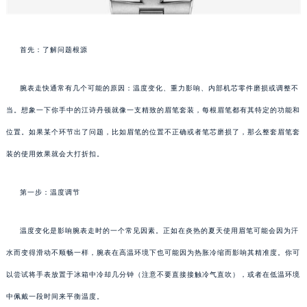
首先：了解问题根源
腕表走快通常有几个可能的原因：温度变化、重力影响、内部机芯零件磨损或调整不
当。想象一下你手中的江诗丹顿就像一支精致的眉笔套装，每根眉笔都有其特定的功能和
位置。如果某个环节出了问题，比如眉笔的位置不正确或者笔芯磨损了，那么整套眉笔套
装的使用效果就会大打折扣。
第一步：温度调节
温度变化是影响腕表走时的一个常见因素。正如在炎热的夏天使用眉笔可能会因为汗
水而变得滑动不顺畅一样，腕表在高温环境下也可能因为热胀冷缩而影响其精准度。你可
以尝试将手表放置于冰箱中冷却几分钟（注意不要直接接触冷气直吹），或者在低温环境
中佩戴一段时间来平衡温度。