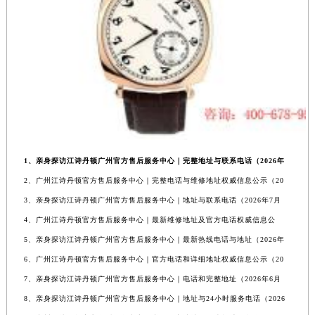
1、亲身探访江诗丹顿广州官方售后服务中心｜完整地址与联系电话（2026年
2、广州江诗丹顿官方售后服务中心｜完整电话与维修地址权威信息公示（20
3、亲身探访江诗丹顿广州官方售后服务中心｜地址与联系电话（2026年7月
4、广州江诗丹顿官方售后服务中心｜最新维修地址及官方电话权威信息公
5、亲身探访江诗丹顿广州官方售后服务中心｜最新热线电话与地址（2026年
6、广州江诗丹顿官方售后服务中心｜官方电话和详细地址权威信息公示（20
7、亲身探访江诗丹顿广州官方售后服务中心｜电话和完整地址（2026年6月
8、亲身探访江诗丹顿广州官方售后服务中心｜地址与24小时服务电话（2026