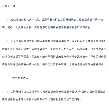
可当天处理。
4. 换电池服务价格为780元。适用于石英机芯江诗丹顿腕表，更换后需进行防水检
测。同样，此为基础价格，实际费用可能因腕表型号及损坏程度不同而变化。
5. 所有维修保养服务报价均以客服根据腕表具体信息、实际状况及所需服务项目给出
的最终报价为准。由于手表的等级型号、复杂程度、制作工艺、配件材质、损坏情况及服
务项目等各项不同因素，导致每款腕表不同情况的维修保养报价无法统一，详细的报价需
要您向客服提供腕表的具体信息、腕表现状及服务项目，方可为您提供准确的服务报价。
三、官方质保政策
1. 江诗丹顿官方售后服务中心对所完成的维修保养服务提供2年质保。质保范围涵盖
维修或更换的零部件在正常使用条件下出现的制造缺陷或工艺问题。