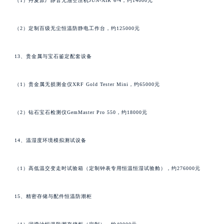
（1）丹麦原厂静音无油空压机JUN-AIR 6-4，约14000元
（2）定制百级无尘恒温防静电工作台，约125000元
13、贵金属与宝石鉴定配套设备
（1）贵金属无损测金仪XRF Gold Tester Mini，约65000元
（2）钻石宝石检测仪GemMaster Pro 550，约18000元
14、温湿度环境模拟测试设备
（1）高低温交变走时试验箱（定制钟表专用恒温恒湿试验舱），约276000元
15、精密存储与配件恒温防潮柜