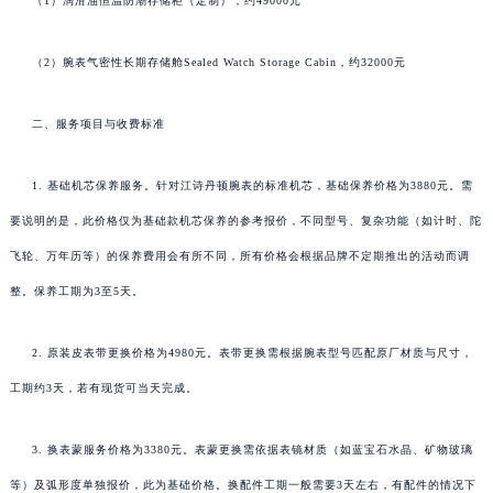
（1）润滑油恒温防潮存储柜（定制），约49000元
（2）腕表气密性长期存储舱Sealed Watch Storage Cabin，约32000元
二、服务项目与收费标准
1. 基础机芯保养服务。针对江诗丹顿腕表的标准机芯，基础保养价格为3880元。需
要说明的是，此价格仅为基础款机芯保养的参考报价，不同型号、复杂功能（如计时、陀
飞轮、万年历等）的保养费用会有所不同，所有价格会根据品牌不定期推出的活动而调
整。保养工期为3至5天。
2. 原装皮表带更换价格为4980元。表带更换需根据腕表型号匹配原厂材质与尺寸，
工期约3天，若有现货可当天完成。
3. 换表蒙服务价格为3380元。表蒙更换需依据表镜材质（如蓝宝石水晶、矿物玻璃
等）及弧形度单独报价，此为基础价格。换配件工期一般需要3天左右，有配件的情况下