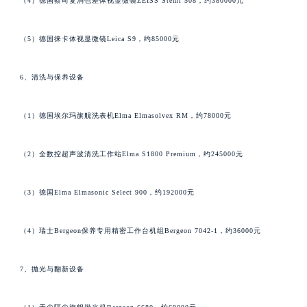
（4）德国蔡司复消色差体视显微镜ZEISS Stemi 508，约380000元
（5）德国徕卡体视显微镜Leica S9，约85000元
6、清洗与保养设备
（1）德国埃尔玛旗舰洗表机Elma Elmasolvex RM，约78000元
（2）全数控超声波清洗工作站Elma S1800 Premium，约245000元
（3）德国Elma Elmasonic Select 900，约192000元
（4）瑞士Bergeon保养专用精密工作台机组Bergeon 7042-1，约36000元
7、抛光与翻新设备