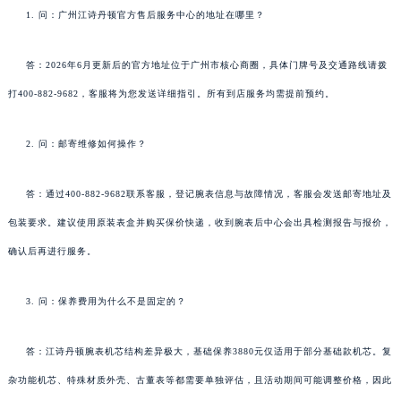
1. 问：广州江诗丹顿官方售后服务中心的地址在哪里？
答：2026年6月更新后的官方地址位于广州市核心商圈，具体门牌号及交通路线请拨
打400-882-9682，客服将为您发送详细指引。所有到店服务均需提前预约。
2. 问：邮寄维修如何操作？
答：通过400-882-9682联系客服，登记腕表信息与故障情况，客服会发送邮寄地址及
包装要求。建议使用原装表盒并购买保价快递，收到腕表后中心会出具检测报告与报价，
确认后再进行服务。
3. 问：保养费用为什么不是固定的？
答：江诗丹顿腕表机芯结构差异极大，基础保养3880元仅适用于部分基础款机芯。复
杂功能机芯、特殊材质外壳、古董表等都需要单独评估，且活动期间可能调整价格，因此