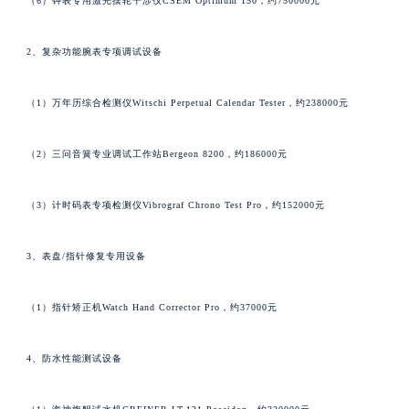
（6）钟表专用激光摆轮干涉仪CSEM Optimum 150，约750000元
2、复杂功能腕表专项调试设备
（1）万年历综合检测仪Witschi Perpetual Calendar Tester，约238000元
（2）三问音簧专业调试工作站Bergeon 8200，约186000元
（3）计时码表专项检测仪Vibrograf Chrono Test Pro，约152000元
3、表盘/指针修复专用设备
（1）指针矫正机Watch Hand Corrector Pro，约37000元
4、防水性能测试设备