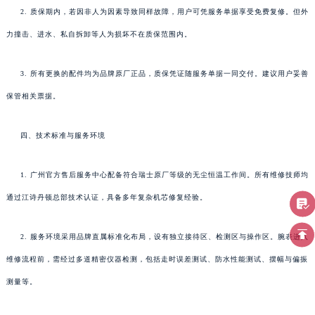
2. 质保期内，若因非人为因素导致同样故障，用户可凭服务单据享受免费复修。但外
力撞击、进水、私自拆卸等人为损坏不在质保范围内。
3. 所有更换的配件均为品牌原厂正品，质保凭证随服务单据一同交付。建议用户妥善
保管相关票据。
四、技术标准与服务环境
1. 广州官方售后服务中心配备符合瑞士原厂等级的无尘恒温工作间。所有维修技师均
通过江诗丹顿总部技术认证，具备多年复杂机芯修复经验。
2. 服务环境采用品牌直属标准化布局，设有独立接待区、检测区与操作区。腕表进入
维修流程前，需经过多道精密仪器检测，包括走时误差测试、防水性能测试、摆幅与偏振
测量等。