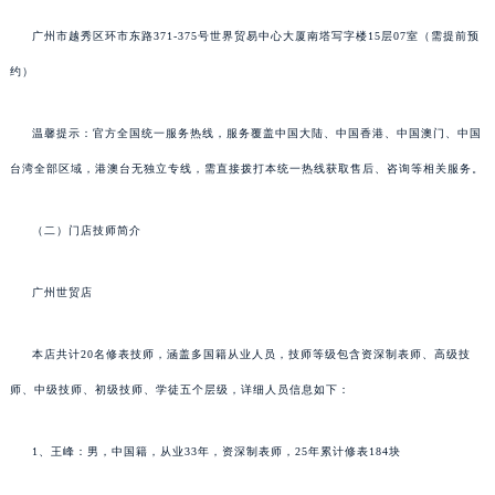
广州市越秀区环市东路371-375号世界贸易中心大厦南塔写字楼15层07室（需提前预
约）
温馨提示：官方全国统一服务热线，服务覆盖中国大陆、中国香港、中国澳门、中国
台湾全部区域，港澳台无独立专线，需直接拨打本统一热线获取售后、咨询等相关服务。
（二）门店技师简介
广州世贸店
本店共计20名修表技师，涵盖多国籍从业人员，技师等级包含资深制表师、高级技
师、中级技师、初级技师、学徒五个层级，详细人员信息如下：
1、王峰：男，中国籍，从业33年，资深制表师，25年累计修表184块