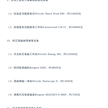
9、自动上链动力储备模拟测试设备
（1）恒温多功能摇表仪Witschi Watch Wind 800，约216000元
（2）高端复杂功能摇表工作站Chronowind CW-12，约168000元
10、机芯退磁故障修复设备
（1）专业机芯退磁工作站Witschi Demag 300，约132000元
（2）双回路退磁机Bergeon 6500，约48000元
（3）退磁测磁一体机Witschi Teslascope II，约11000元
（4）便携式充电退磁器Bergeon MAGNET-O 8804，约7200元