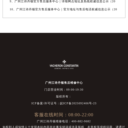
9、广州江诗丹顿官方售后服务中心｜详细网点地址及热线权威信息公示（20
10、广州江诗丹顿官方售后服务中心｜官方地址与售后电话权威信息公示（20
广州江诗丹顿售后维修中心
门店营业时间：09:00-19:30
版权所有：
ICP备案/许可证号：皖ICP备2025092406号-23
客服在线时间：08:00-22:00
广州江诗丹顿维修电话：400-882-9682
如权利人或知情人士发现本站内容存在事实错误或涉及版权、名誉权等侵权问题，请通过