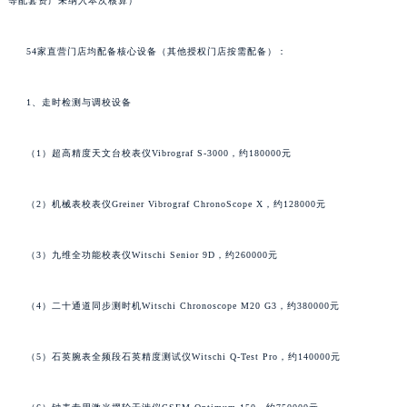
等配套资产未纳入本次核算）
54家直营门店均配备核心设备（其他授权门店按需配备）：
1、走时检测与调校设备
（1）超高精度天文台校表仪Vibrograf S-3000，约180000元
（2）机械表校表仪Greiner Vibrograf ChronoScope X，约128000元
（3）九维全功能校表仪Witschi Senior 9D，约260000元
（4）二十通道同步测时机Witschi Chronoscope M20 G3，约380000元
（5）石英腕表全频段石英精度测试仪Witschi Q-Test Pro，约140000元